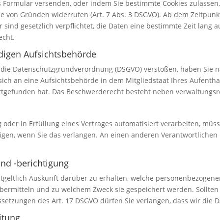
s Formular versenden, oder indem Sie bestimmte Cookies zulassen
be von Gründen widerrufen (Art. 7 Abs. 3 DSGVO). Ab dem Zeitpunk
 sind gesetzlich verpflichtet, die Daten eine bestimmte Zeit lan
echt.
digen Aufsichtsbehörde
 die Datenschutzgrundverordnung (DSGVO) verstoßen, haben Sie na
ch an eine Aufsichtsbehörde in dem Mitgliedstaat Ihres Aufenthalt
tgefunden hat. Das Beschwerderecht besteht neben verwaltungsrec
g oder in Erfüllung eines Vertrages automatisiert verarbeiten, mü
en, wenn Sie das verlangen. An einen anderen Verantwortlichen k
und -berichtigung
tgeltlich Auskunft darüber zu erhalten, welche personenbezogene
ermitteln und zu welchem Zweck sie gespeichert werden. Sollten d
ssetzungen des Art. 17 DSGVO dürfen Sie verlangen, dass wir die D
itung