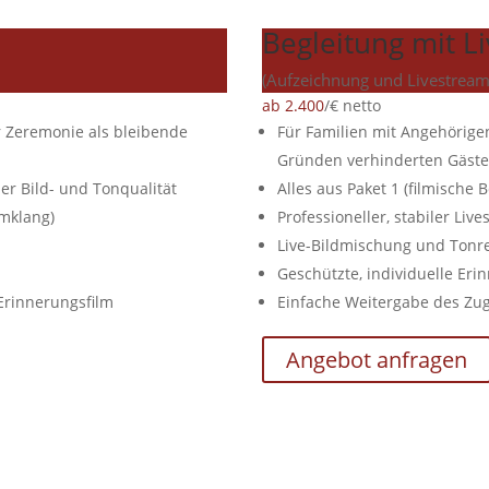
Begleitung mit L
(Aufzeichnung und Livestream
ab 2.400
/
€ netto
r Zeremonie als bleibende
Für Familien mit Angehörige
Gründen verhinderten Gäste
r Bild- und Tonqualität
Alles aus Paket 1 (filmische
mklang)
Professioneller, stabiler Liv
Live-Bildmischung und Tonr
Geschützte, individuelle Eri
Erinnerungsfilm
Einfache Weitergabe des Zuga
Angebot anfragen