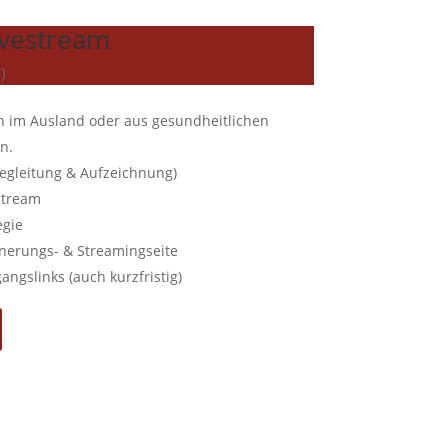
ivestream
)
n im Ausland oder aus gesundheitlichen
n.
 Begleitung & Aufzeichnung)
estream
egie
nnerungs- & Streamingseite
ngslinks (auch kurzfristig)