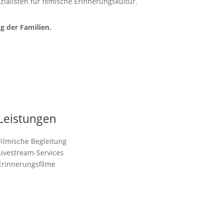
zialisten für filmische Erinnerungskultur.
g der Familien.
Leistungen
Filmische Begleitung
Livestream-Services
Erinnerungsfilme